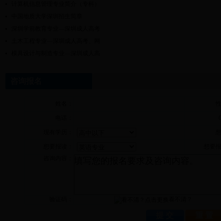
计算机信息管理专业简介（专科）
中国地质大学深圳招生简章
深圳学前教育专业—深圳成人高考
土木工程专业—深圳成人高考、网
模具设计与制造专业—深圳成人高
咨询报名
姓名：
电话：
现有学历：
想要报读：
想要
咨询内容：
验证码：
看不清？