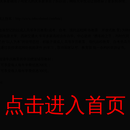
关系更融洽了与女儿的关系更亲近了所以说，网络大学生活让我收获了更多的亲情。
网上报名：
http://www.mhwebsteel.com/bm/
）
批准登记的以成人高等学历教育(成考、自考、现代远程网 络教育、开放式教 育) 为特
国地质大学、西南交通大 学等多家高校合作办学。中心坚持 “携名校之手，与时代同
，坚持“以人为本”的管理思想，积极开展成人 高等学历教育、现代远程教育、自考类高
员通过面授课或网络视频课件 的学习，取得国家认可、教育部 统一存档的学历证书。
教办报读学历教育的学员赠送辅导教材；
可享受每人每年学费优惠200元；
可享受每人每年学费优惠300元。
34
点击进入首页