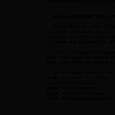
持我不辞辛苦帮我带孩子。其间，与父母、公婆的
更多信息请在本站查找 或在线与老师交流 （
[深圳新安诚教培训中心]，是经深圳市教育部
的教育服务机构。中心与深圳大学、中南大学、中
行”的办学理念，坚持“助学员成功”的办 学宗旨
及专 升本的学历教育。学校开设数十个专业，学
优惠一 凡2012年7月底之前在新安学院成
优惠二 凡在新安学院成教办团体五人以上同时报名
优惠三 凡在新安学院成教办团体十人以上同时报名
咨询 Q Q：595878761 909836235 7399558
咨询电话：0755—26422202 0755—36958600
更多信息：
http://www.mhwebsteel.com
福田校区：福田区深南中路华联大厦
南山校区：南山区南头街86号维也纳酒店旁
龙岗校区：龙岗区龙岗街道南联路口佰好大厦5楼