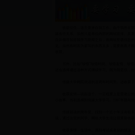
收获信任—这主要来自我工作。由于我所在部
媒有些关系。虽然只是单位内部的网站宣传。其重
自从领导知道我学习新闻之后，将网站登载信息的
见。虽然有时因为要写的东西太多，需要熬夜才能
收获。
另外。比如“珍惜”珍惜时间、珍惜友情、珍
还会选择通过这种方式继续学习。因为我坚信，付
传媒大学网院就读的这两年时间里。还收获了
收获友情—说起这个。一定程度上是受老公的
小故事。当初选择到传媒大学学习。1997年我与
传媒就读的两年里。找到一个近十年没有联系
说，通过这里的同学。网络大学生活让我重新收获
收获亲情—生活中。遇到考试或者别的情况，