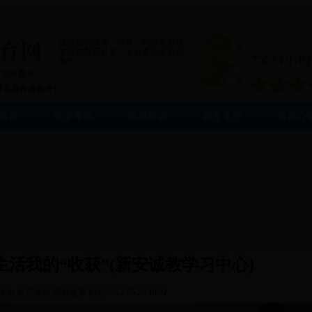
提供深圳成考、自考、网络教育等
学历教育高升专、专升本报名咨询
服务
教育
自学考试
短期培训
教务专栏
合作办
活我的“收获”(新安诚教学习中心)
:未知
栏目名称:网教故事
时间:2012-05-23 19:32