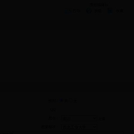
责任编辑:hr
打印
挑错
收藏
性别：
男
女
QQ：
想在：
上课
想要报读：